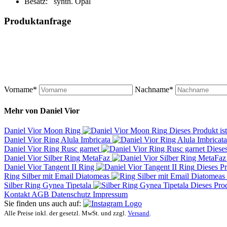
Besatz: synth. Opal
Produktanfrage
Vorname*
Nachname*
Mehr von
Daniel Vior
Daniel Vior Moon Ring
Dieses Produkt is
Daniel Vior Ring Alula Imbricata
Daniel Vior Ring Rusc garnet
Dieses
Daniel Vior Silber Ring MetaFaz
Daniel Vior Tangent II Ring
Dieses Pr
Ring Silber mit Email Diatomeas
Silber Ring Gynea Tipetala
Dieses Prod
Kontakt
AGB
Datenschutz
Impressum
Sie finden uns auch auf:
Alle Preise inkl. der gesetzl. MwSt. und zzgl.
Versand
.