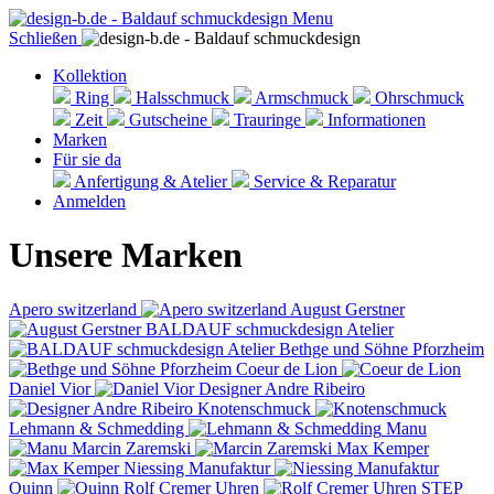
Menu
Schließen
Kollektion
Ring
Halsschmuck
Armschmuck
Ohrschmuck
Zeit
Gutscheine
Trauringe
Informationen
Marken
Für sie da
Anfertigung & Atelier
Service & Reparatur
Anmelden
Unsere Marken
Apero switzerland
August Gerstner
BALDAUF schmuckdesign Atelier
Bethge und Söhne Pforzheim
Coeur de Lion
Daniel Vior
Designer Andre Ribeiro
Knotenschmuck
Lehmann & Schmedding
Manu
Marcin Zaremski
Max Kemper
Niessing Manufaktur
Quinn
Rolf Cremer Uhren
STEP