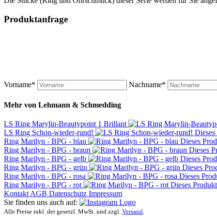
Die Stücke (Ring und Ohrschmuck) dieser Serie werden für Sie angefe
Produktanfrage
Vorname*
Nachname*
Mehr von
Lehmann & Schmedding
LS Ring Marylin-Beautypoint 1 Brillant
LS Ring Schon-wieder-rund!
Dieses 
Ring Marilyn - BPG - blau
Dieses Prod
Ring Marilyn - BPG - braun
Dieses Pr
Ring Marilyn - BPG - gelb
Dieses Prod
Ring Marilyn - BPG - grün
Dieses Prod
Ring Marilyn - BPG - rosa
Dieses Produ
Ring Marilyn - BPG - rot
Dieses Produkt 
Kontakt
AGB
Datenschutz
Impressum
Sie finden uns auch auf:
Alle Preise inkl. der gesetzl. MwSt. und zzgl.
Versand
.