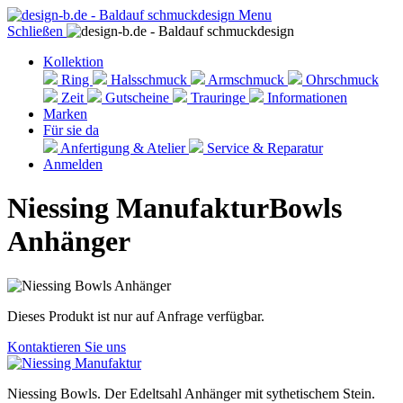
Menu
Schließen
Kollektion
Ring
Halsschmuck
Armschmuck
Ohrschmuck
Zeit
Gutscheine
Trauringe
Informationen
Marken
Für sie da
Anfertigung & Atelier
Service & Reparatur
Anmelden
Niessing Manufaktur
Bowls
Anhänger
Dieses Produkt ist nur auf Anfrage verfügbar.
Kontaktieren Sie uns
Niessing Bowls. Der Edeltsahl Anhänger mit sythetischem Stein.